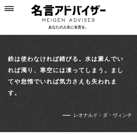
あなたの人生に名言を。
Home
1
トップページ
鉄は使わなければ錆びる。水は澱んでい
New
2
新着名言
れば濁り、寒空には凍ってしまう。まし
てや怠惰でいれば気力さえも失われま
Person
3
す。
偉人から探す
レオナルド・ダ・ヴィンチ