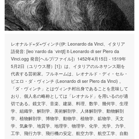
レオナルド=ダ=ヴィンチ(伊: Leonardo da Vinci、イタリア
語発音: [leoˈnardo da ˈvintʃi] it-Leonardo di ser Piero da
Vinci.ogg 発音[ヘルプ/ファイル]）1452年4月15日 - 1519年
5月2日（ユリウス暦）[1]）は、イタリアのルネサンス期を
代表する芸術家。フルネームは、レオナルド・ディ・セル・
ピエロ・ダ・ヴィンチ (Leonardo di ser Piero da Vinci) 。
「ダ・ヴィンチ」とはヴィンチ村出身であることを意味して
おり、個人名の略称としては「レオナルド」を用いるのが適
切である。鏡文字、音楽、建築、料理、数学、幾何学、生理
学、組織学、解剖学、美術解剖学、人体解剖学、動物解剖
学、植物解剖学、博物学、動物学、植物学、鉱物学、天文
学、気象学、地質学、地理学、物理学、化学、光学、力学、
工学、飛行力学、飛行機の安定、航空力学、航空工学、自動