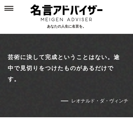
あなたの人生に名言を。
Home
1
トップページ
芸術に決して完成ということはない。途
New
2
新着名言
中で見切りをつけたものがあるだけで
す。
Person
3
偉人から探す
レオナルド・ダ・ヴィンチ