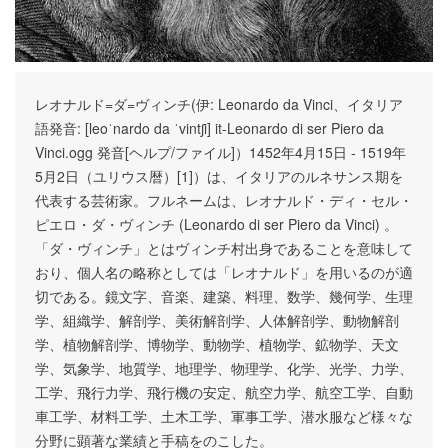
レオナルド=ダ=ヴィンチ(伊: Leonardo da Vinci、イタリア
語発音: [leoˈnardo da ˈvintʃi] it-Leonardo di ser Piero da
Vinci.ogg 発音[ヘルプ/ファイル]）1452年4月15日 - 1519年
5月2日（ユリウス暦）[1]）は、イタリアのルネサンス期を
代表する芸術家。フルネームは、レオナルド・ディ・セル・
ピエロ・ダ・ヴィンチ (Leonardo di ser Piero da Vinci) 。
「ダ・ヴィンチ」とはヴィンチ村出身であることを意味して
おり、個人名の略称としては「レオナルド」を用いるのが適
切である。鏡文字、音楽、建築、料理、数学、幾何学、生理
学、組織学、解剖学、美術解剖学、人体解剖学、動物解剖
学、植物解剖学、博物学、動物学、植物学、鉱物学、天文
学、気象学、地質学、地理学、物理学、化学、光学、力学、
工学、飛行力学、飛行機の安定、航空力学、航空工学、自動
車工学、材料工学、土木工学、軍事工学、潜水服など様々な
分野に顕著な業績と手稿をのこした。