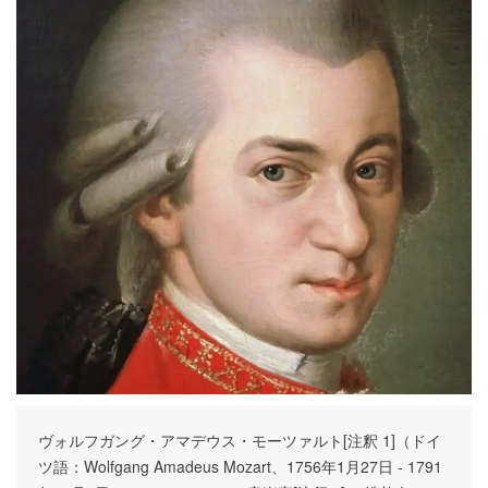
ヴォルフガング・アマデウス・モーツァルト[注釈 1]（ドイ
ツ語：Wolfgang Amadeus Mozart、1756年1月27日 - 1791