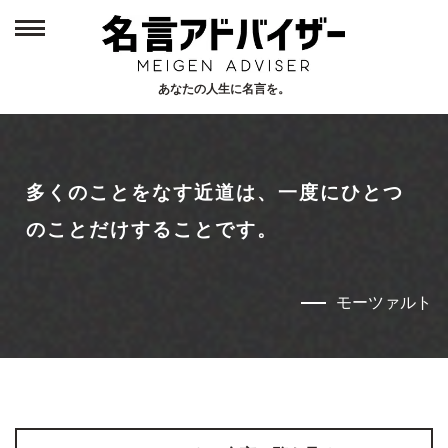
あなたの人生に名言を。
Home
1
トップページ
多くのことをなす近道は、一度にひとつ
New
2
新着名言
のことだけすることです。
Person
3
モーツァルト
偉人から探す