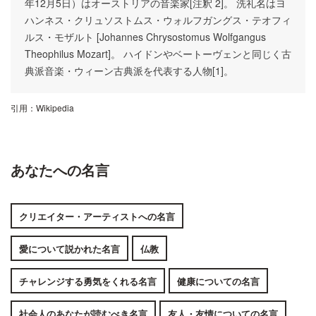
年12月5日）はオーストリアの音楽家[注釈 2]。 洗礼名はヨ
ハンネス・クリュソストムス・ウォルフガングス・テオフィ
ルス・モザルト [Johannes Chrysostomus Wolfgangus
Theophilus Mozart]。 ハイドンやベートーヴェンと同じく古
典派音楽・ウィーン古典派を代表する人物[1]。
引用：
Wikipedia
あなたへの名言
クリエイター・アーティストへの名言
愛について説かれた名言
仏教
チャレンジする勇気をくれる名言
健康についての名言
社会人のあなたが読むべき名言
友人・友情についての名言