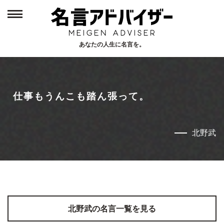
あなたの人生に名言を。
Home
1
トップページ
仕事もうんこも踏ん張って。
New
2
新着名言
北野武
Person
3
偉人から探す
北野武
の名言一覧を見る