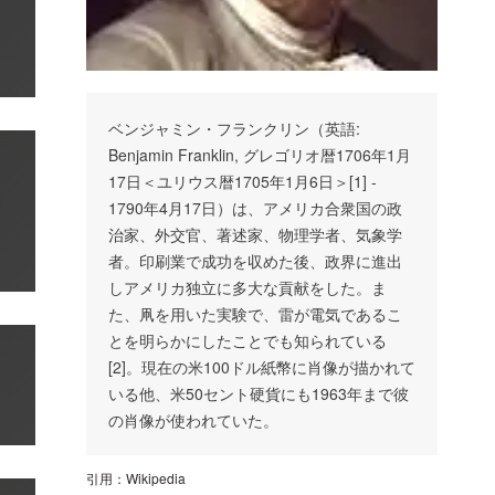
ベンジャミン・フランクリン（英語:
Benjamin Franklin, グレゴリオ暦1706年1月
17日＜ユリウス暦1705年1月6日＞[1] -
1790年4月17日）は、アメリカ合衆国の政
治家、外交官、著述家、物理学者、気象学
者。印刷業で成功を収めた後、政界に進出
しアメリカ独立に多大な貢献をした。ま
た、凧を用いた実験で、雷が電気であるこ
とを明らかにしたことでも知られている
[2]。現在の米100ドル紙幣に肖像が描かれて
いる他、米50セント硬貨にも1963年まで彼
の肖像が使われていた。
引用：
Wikipedia