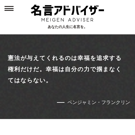
あなたの人生に名言を。
Home
1
トップページ
憲法が与えてくれるのは幸福を追求する
New
2
新着名言
権利だけだ。幸福は自分の力で掴まなく
てはならない。
Person
3
偉人から探す
ベンジャミン・フランクリン