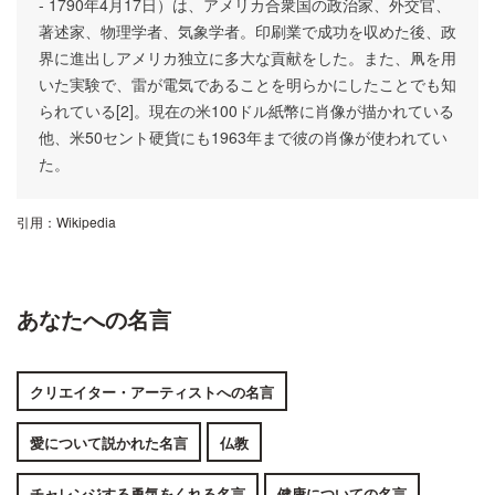
- 1790年4月17日）は、アメリカ合衆国の政治家、外交官、
著述家、物理学者、気象学者。印刷業で成功を収めた後、政
界に進出しアメリカ独立に多大な貢献をした。また、凧を用
いた実験で、雷が電気であることを明らかにしたことでも知
られている[2]。現在の米100ドル紙幣に肖像が描かれている
他、米50セント硬貨にも1963年まで彼の肖像が使われてい
た。
引用：
Wikipedia
あなたへの名言
クリエイター・アーティストへの名言
愛について説かれた名言
仏教
チャレンジする勇気をくれる名言
健康についての名言