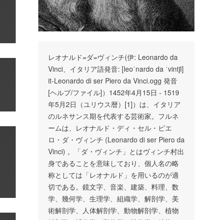
レオナルド=ダ=ヴィンチ(伊: Leonardo da
Vinci、イタリア語発音: [leoˈnardo da ˈvintʃi]
it-Leonardo di ser Piero da Vinci.ogg 発音
[ヘルプ/ファイル]）1452年4月15日 - 1519
年5月2日（ユリウス暦）[1]）は、イタリア
のルネサンス期を代表する芸術家。フルネ
ームは、レオナルド・ディ・セル・ピエ
ロ・ダ・ヴィンチ (Leonardo di ser Piero da
Vinci) 。「ダ・ヴィンチ」とはヴィンチ村出
身であることを意味しており、個人名の略
称としては「レオナルド」を用いるのが適
切である。鏡文字、音楽、建築、料理、数
学、幾何学、生理学、組織学、解剖学、美
術解剖学、人体解剖学、動物解剖学、植物